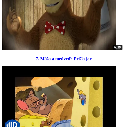
6:39
7. Máša a medveď: Prišla jar