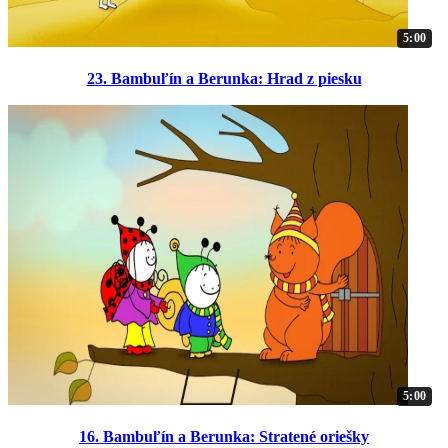
5:00
23. Bambuľín a Berunka: Hrad z piesku
5:00
16. Bambuľín a Berunka: Stratené oriešky