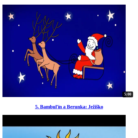
5:00
5. Bambuľín a Berunka: Ježiško