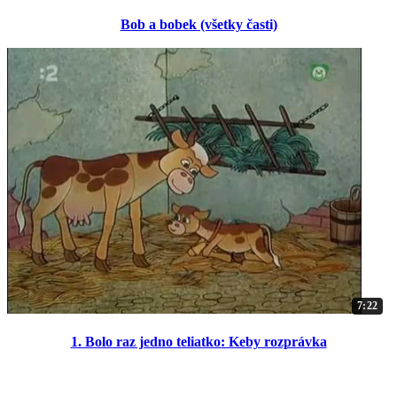
Bob a bobek (všetky časti)
7:22
1. Bolo raz jedno teliatko: Keby rozprávka