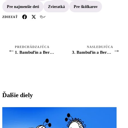
Pre najmenšie deti
Zvieratká
Pre škôlkarov
ZDIEĽAŤ
PREDCHÁDZAJÚCA
NASLEDUJÚCA
←
→
1. Bambuľín a Berunka: Kamaráti
3. Bambuľín a Berunka: Dúha
Ďalšie diely