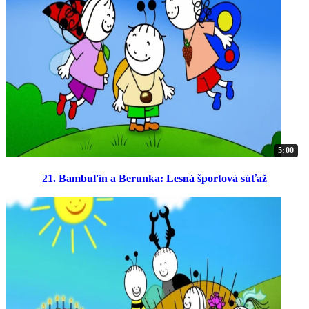
5:00
21. Bambuľín a Berunka: Lesná športová súťaž