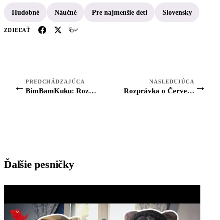
Hudobné
Náučné
Pre najmenšie deti
Slovensky
ZDIEĽAŤ
PREDCHÁDZAJÚCA
NASLEDUJÚCA
←
→
BimBamKuku: Rozprávka o Budulínčekovi
Rozprávka o Červenej Čiapočke (BimBamKuku)
Ďalšie pesničky