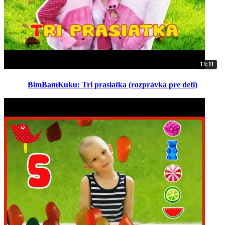
13:11
BimBamKuku: Tri prasiatka (rozprávka pre deti)