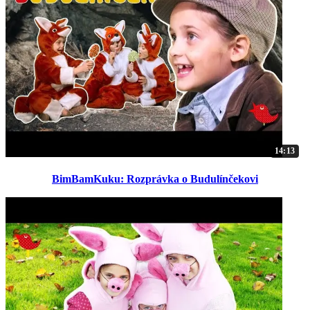
14:13
BimBamKuku: Rozprávka o Budulínčekovi