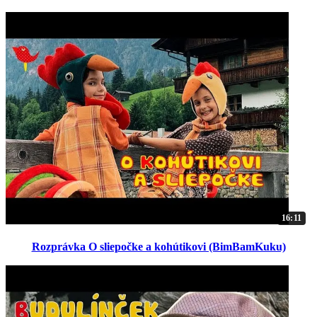
16:11
Rozprávka O sliepočke a kohútikovi (BimBamKuku)