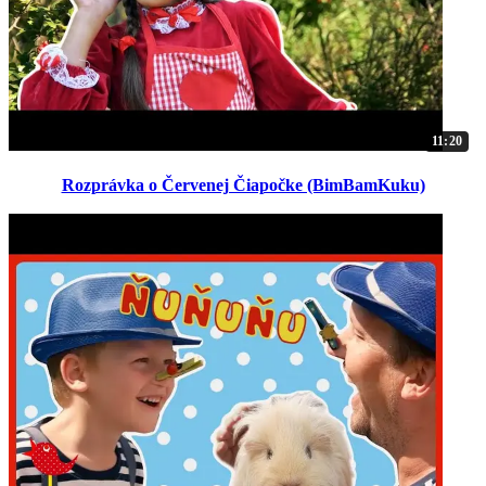
11:20
Rozprávka o Červenej Čiapočke (BimBamKuku)