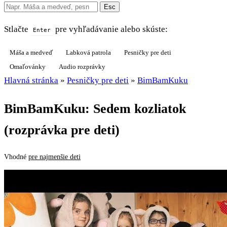
Esc
Stlačte
pre vyhľadávanie alebo skúste:
Enter
Máša a medveď
Labková patrola
Pesničky pre deti
Omaľovánky
Audio rozprávky
Hlavná stránka
»
Pesničky pre deti
»
BimBamKuku
BimBamKuku: Sedem kozliatok
(rozprávka pre deti)
Vhodné
pre najmenšie deti