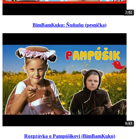
2:02
BimBamKuku: Ňuňuňu (pesnička)
9:03
Rozprávka o Pampúšikovi (BimBamKuku)