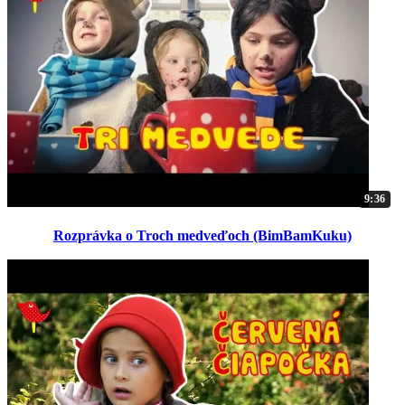
9:36
Rozprávka o Troch medveďoch (BimBamKuku)