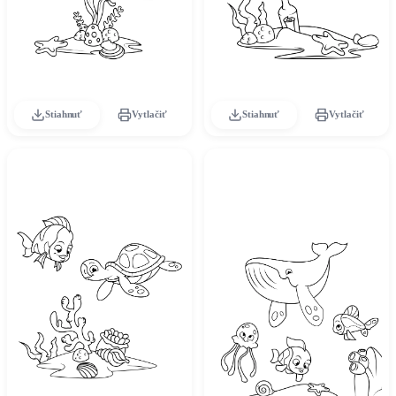
Stiahnuť
Vytlačiť
Stiahnuť
Vytlačiť