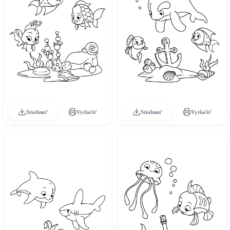
Stiahnuť
Vytlačiť
Stiahnuť
Vytlačiť