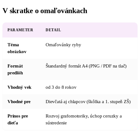
V skratke o omaľovánkach
PARAMETER
DETAIL
Téma
Omaľovánky ryby
obrázkov
Formát
Štandardný formát A4 (PNG / PDF na tlač)
predlôh
Vhodný vek
od 3 do 8 rokov
Vhodné pre
Dievčatá aj chlapcov (škôlka a 1. stupeň ZŠ)
Prínos pre
Rozvoj grafomotoriky, úchop ceruzky a
dieťa
sústredenie