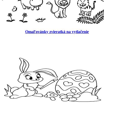
Omaľovánky zvieratká na vytlačenie