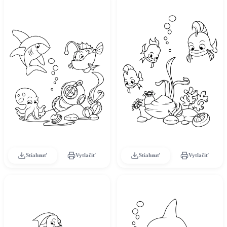
Stiahnuť
Vytlačiť
Stiahnuť
Vytlačiť