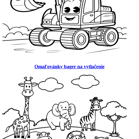
Omaľovánky bager na vytlačenie