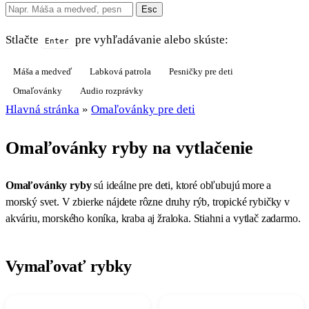
Esc
Stlačte
pre vyhľadávanie alebo skúste:
Enter
Máša a medveď
Labková patrola
Pesničky pre deti
Omaľovánky
Audio rozprávky
Hlavná stránka
»
Omaľovánky pre deti
Omaľovánky ryby na vytlačenie
Omaľovánky ryby
sú ideálne pre deti, ktoré obľubujú more a
morský svet. V zbierke nájdete rôzne druhy rýb, tropické rybičky v
akváriu, morského koníka, kraba aj žraloka. Stiahni a vytlač zadarmo.
Vymaľovať rybky