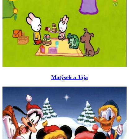
Matýsek a Jája