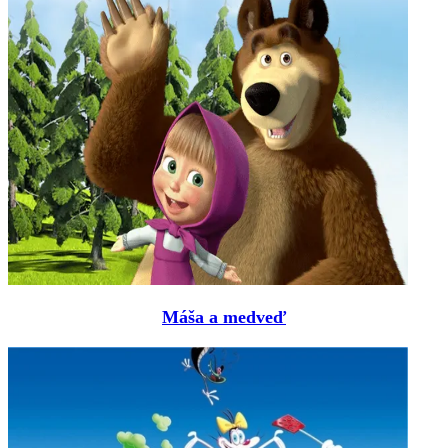
Máša a medveď