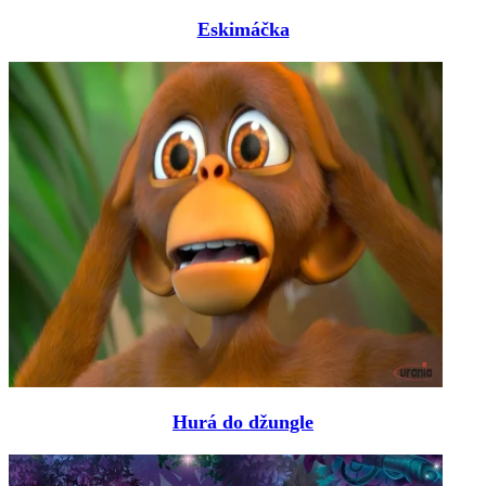
Eskimáčka
Hurá do džungle