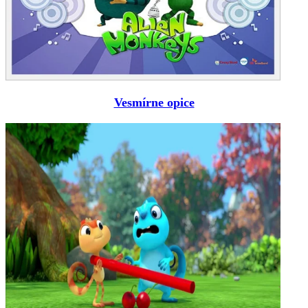
Vesmírne opice