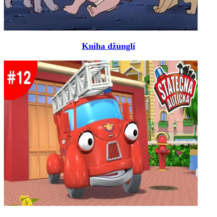
Kniha džunglí