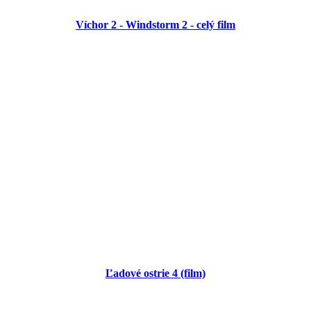
Víchor 2 - Windstorm 2 - celý film
Ľadové ostrie 4 (film)