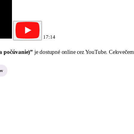
17:14
a počúvanie)”
je dostupné online cez YouTube. Celovečernú 
ov