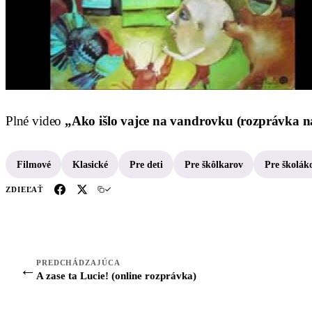
Plné video
„Ako išlo vajce na vandrovku (rozprávka n
Filmové
Klasické
Pre deti
Pre škôlkarov
Pre školák
ZDIEĽAŤ
PREDCHÁDZAJÚCA
←
A zase ta Lucie! (online rozprávka)