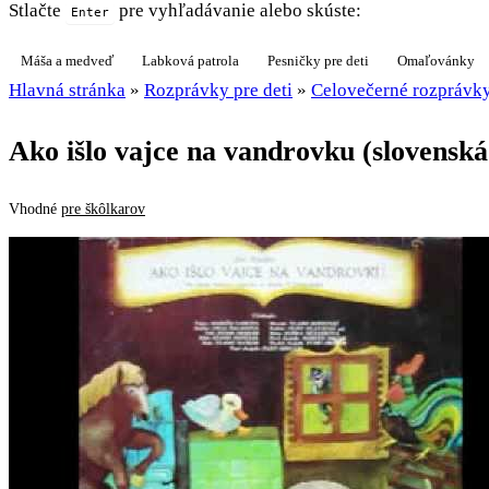
Stlačte
pre vyhľadávanie alebo skúste:
Enter
Máša a medveď
Labková patrola
Pesničky pre deti
Omaľovánky
Hlavná stránka
»
Rozprávky pre deti
»
Celovečerné rozprávk
Ako išlo vajce na vandrovku (slovenská
Vhodné
pre škôlkarov