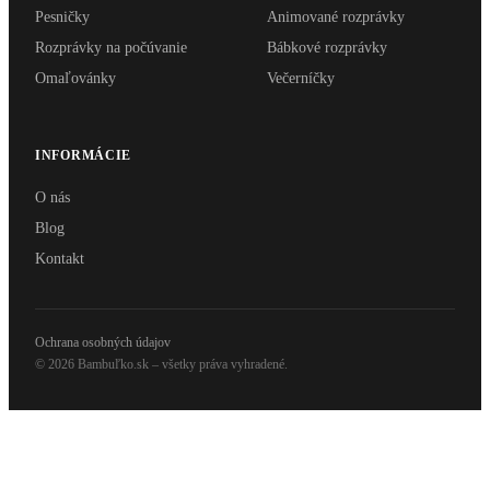
Pesničky
Animované rozprávky
Rozprávky na počúvanie
Bábkové rozprávky
Omaľovánky
Večerníčky
INFORMÁCIE
O nás
Blog
Kontakt
Ochrana osobných údajov
© 2026 Bambuľko.sk – všetky práva vyhradené.