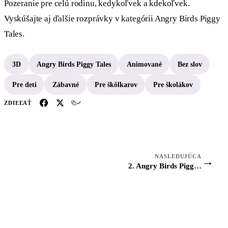
Pozeranie pre celú rodinu, kedykoľvek a kdekoľvek.
Vyskúšajte aj ďalšie rozprávky v kategórii Angry Birds Piggy
Tales.
3D
Angry Birds Piggy Tales
Animované
Bez slov
Pre deti
Zábavné
Pre škôlkarov
Pre školákov
ZDIEĽAŤ
NASLEDUJÚCA
→
2. Angry Birds Piggy Tales: Test Piggies - Zlatá kačka