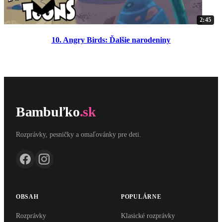
2:45
10. Angry Birds: Ďalšie narodeniny
Bambuľko
.sk
Rozprávky, pesničky a omaľovánky pre deti.
OBSAH
POPULÁRNE
Rozprávky
Klasické rozprávky