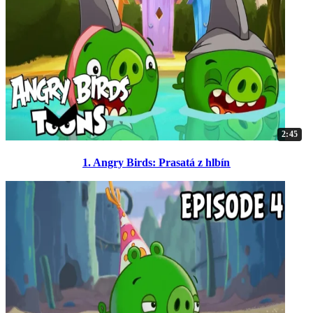
2:45
1. Angry Birds: Prasatá z hlbín