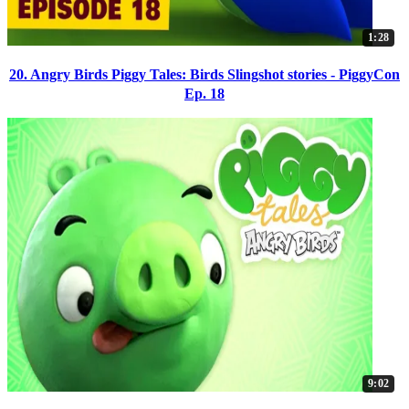
1:28
20. Angry Birds Piggy Tales: Birds Slingshot stories - PiggyCon
Ep. 18
9:02