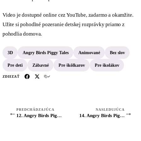
Video je dostupné online cez YouTube, zadarmo a okamžite.
Užite si pohodlné pozeranie detskej rozprávky priamo z
pohodlia domova.
3D
Angry Birds Piggy Tales
Animované
Bez slov
Pre deti
Zábavné
Pre škôlkarov
Pre školákov
ZDIEĽAŤ
PREDCHÁDZAJÚCA
NASLEDUJÚCA
←
→
12. Angry Birds Piggy Tales: Season 2- 1-6
14. Angry Birds Piggy Tales: Season 2- 13-20