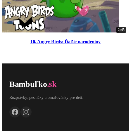
2:45
10. Angry Birds: Ďalšie narodeniny
Bambuľko
.sk
Rozprávky, pesničky a omaľovánky pre deti.