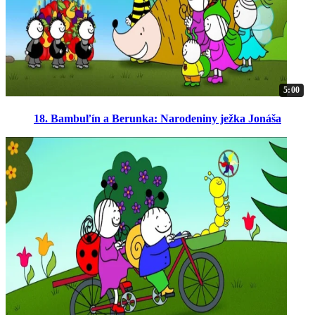
5:00
18. Bambuľín a Berunka: Narodeniny ježka Jonáša