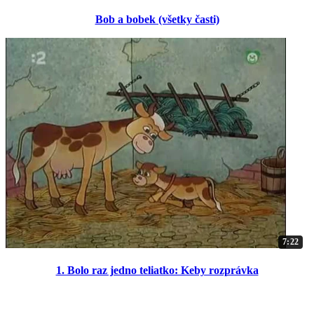
Bob a bobek (všetky časti)
7:22
1. Bolo raz jedno teliatko: Keby rozprávka