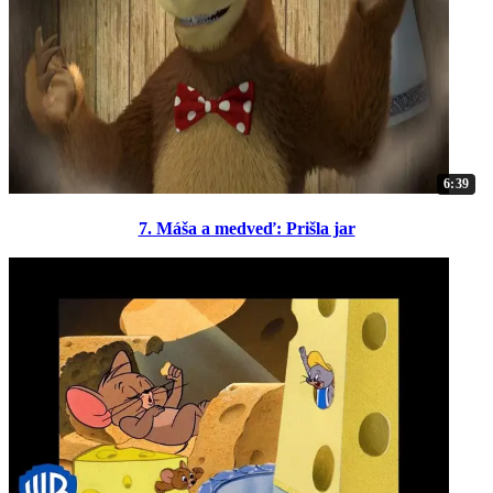
6:39
7. Máša a medveď: Prišla jar