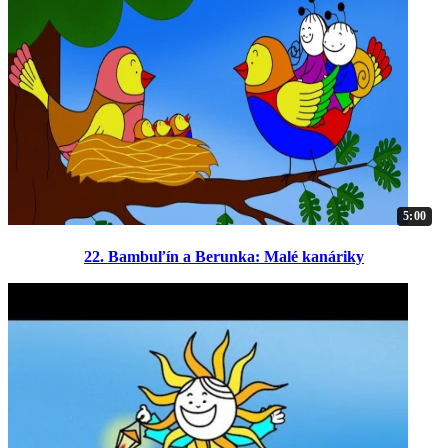
5:00
22. Bambuľín a Berunka: Malé kanáriky