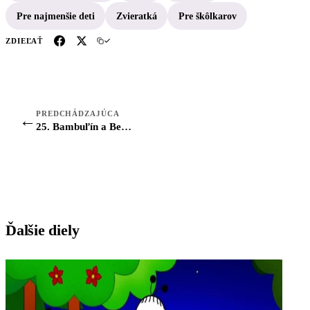
Pre najmenšie deti
Zvieratká
Pre škôlkarov
ZDIEĽAŤ
PREDCHÁDZAJÚCA
←
25. Bambuľín a Berunka: Medové perníčky
Ďalšie diely