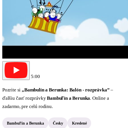
5:00
Pozrite si
„Bambulín a Berunka: Balón - rozprávka”
–
ďalšiu časť rozprávky
Bambuľín a Berunka
. Online a
zadarmo, pre celú rodinu.
Bambuľín a Berunka
Česky
Kreslené