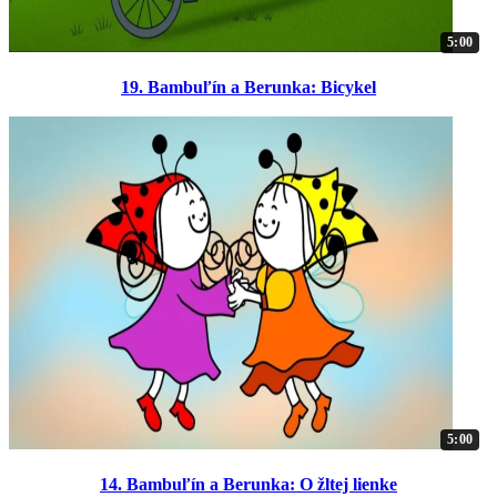
5:00
19. Bambuľín a Berunka: Bicykel
5:00
14. Bambuľín a Berunka: O žltej lienke