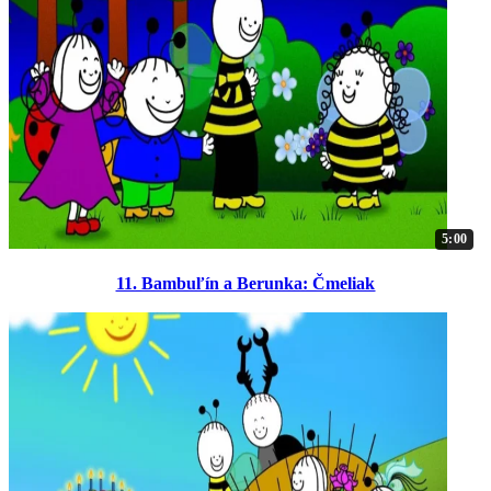
5:00
11. Bambuľín a Berunka: Čmeliak