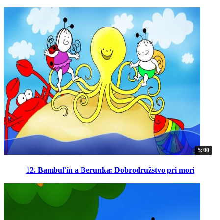
5:00
12. Bambuľín a Berunka: Dobrodružstvo pri mori