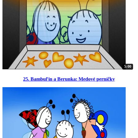
5:00
25. Bambuľín a Berunka: Medové perníčky