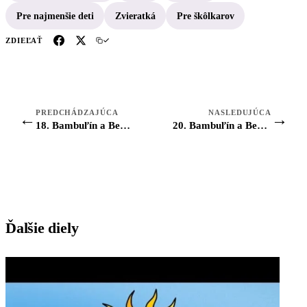
Pre najmenšie deti
Zvieratká
Pre škôlkarov
ZDIEĽAŤ
PREDCHÁDZAJÚCA
NASLEDUJÚCA
←
→
18. Bambuľín a Berunka: Narodeniny ježka Jonáša
20. Bambuľín a Berunka: Karneval
Ďalšie diely