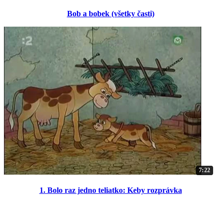
Bob a bobek (všetky časti)
7:22
1. Bolo raz jedno teliatko: Keby rozprávka