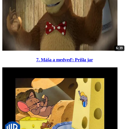
6:39
7. Máša a medveď: Prišla jar