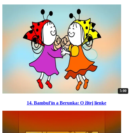
5:00
14. Bambuľín a Berunka: O žltej lienke