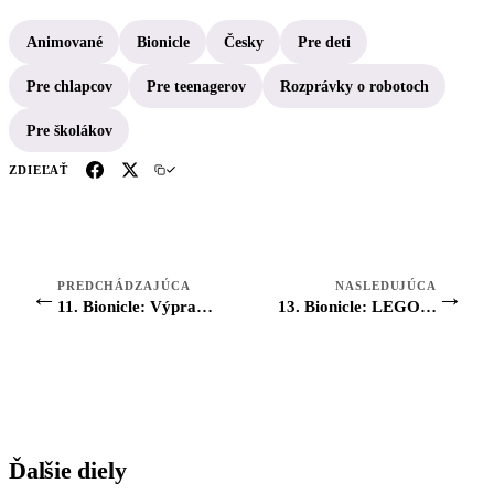
Animované
Bionicle
Česky
Pre deti
Pre chlapcov
Pre teenagerov
Rozprávky o robotoch
Pre školákov
ZDIEĽAŤ
PREDCHÁDZAJÚCA
NASLEDUJÚCA
←
→
11. Bionicle: Výprava za tvorcom masiek
13. Bionicle: LEGO BIONICLE - Prolog: Legenda začiná
Ďalšie diely