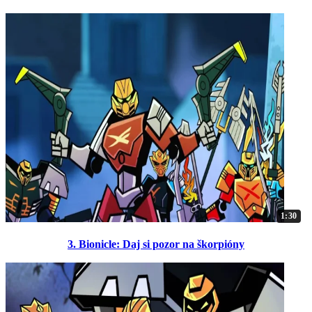
1:30
3. Bionicle: Daj si pozor na škorpióny