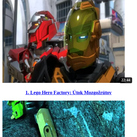
22:44
1. Lego Hero Factory: Útok Mozgožrútov