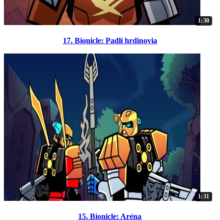
1:30
17. Bionicle: Padlí hrdinovia
1:31
15. Bionicle: Aréna