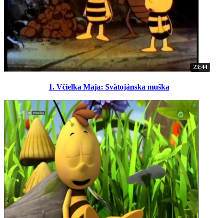
23:44
1. Včielka Maja: Svätojánska muška