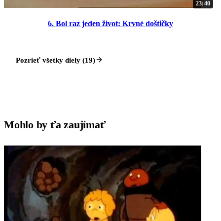
23:40
6. Bol raz jeden život: Krvné doštičky
Pozrieť všetky diely (19)
Mohlo by ťa zaujímať