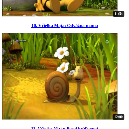
11:54
10. Včielka Maja: Odvážna mama
12:00
11. Včielka Maja: Posol kráľovnej