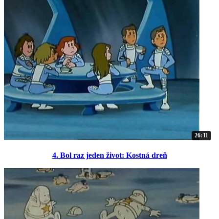
26:11
4. Bol raz jeden život: Kostná dreň