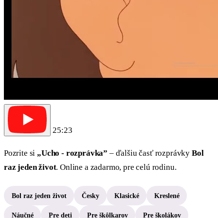
25:23
Pozrite si
„Ucho - rozprávka”
– ďalšiu časť rozprávky
Bol
raz jeden život
. Online a zadarmo, pre celú rodinu.
Bol raz jeden život
Česky
Klasické
Kreslené
Náučné
Pre deti
Pre škôlkarov
Pre školákov