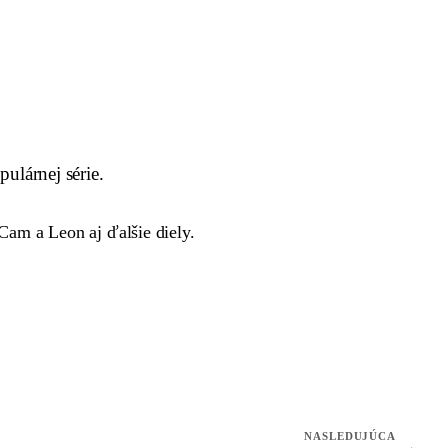
pulárnej série.
am a Leon aj ďalšie diely.
NASLEDUJÚCA
→