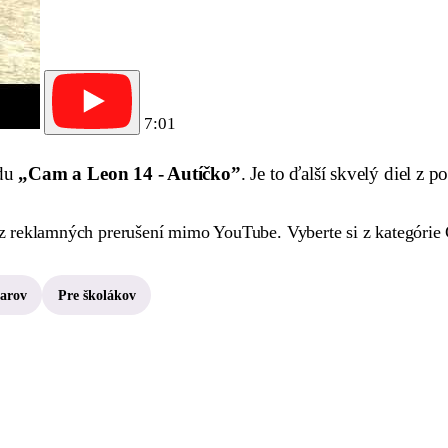
7:01
ódu
„Cam a Leon 14 - Autíčko”
. Je to ďalší skvelý diel z po
 reklamných prerušení mimo YouTube. Vyberte si z kategórie C
karov
Pre školákov