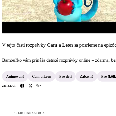
V tejto časti rozprávky
Cam a Leon
sa pozrieme na epiz
Bambuľko vám prináša detské rozprávky online – zdarma, bez
Animované
Cam a Leon
Pre deti
Zábavné
Pre škôl
ZDIEĽAŤ
PREDCHÁDZAJÚCA
←