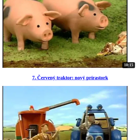
10:15
7. Červený traktor: nový prírastork