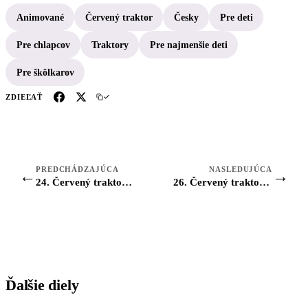
Animované
Červený traktor
Česky
Pre deti
Pre chlapcov
Traktory
Pre najmenšie deti
Pre škôlkarov
ZDIEĽAŤ
PREDCHÁDZAJÚCA
NASLEDUJÚCA
←
→
24. Červený traktor: Pozor tiger
26. Červený traktor: Mlčanie kravičiek
Ďalšie diely