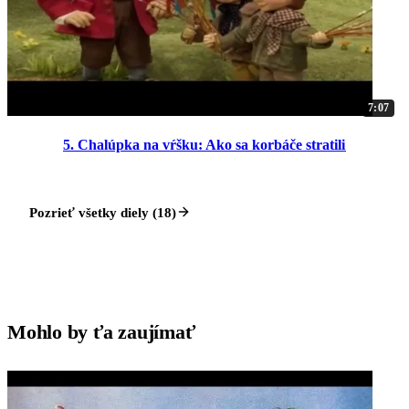
7:07
5. Chalúpka na vŕšku: Ako sa korbáče stratili
Pozrieť všetky diely (18)
Mohlo by ťa zaujímať