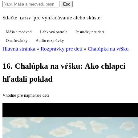
Esc
Stlačte
pre vyhľadávanie alebo skúste:
Enter
Máša a medveď
Labková patrola
Pesničky pre deti
Omaľovánky
Audio rozprávky
Hlavná stránka
»
Rozprávky pre deti
»
Chalúpka na vŕšku
16. Chalúpka na vŕšku: Ako chlapci
hľadali poklad
Vhodné
pre najmenšie deti