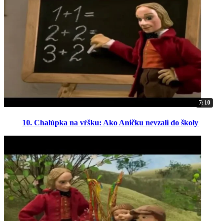
7:10
10. Chalúpka na vŕšku: Ako Aničku nevzali do školy