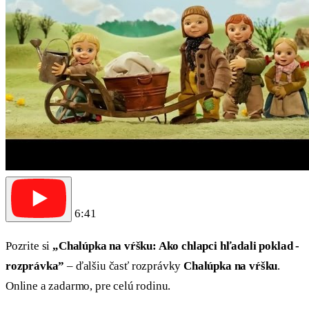
6:41
Pozrite si
„Chalúpka na vŕšku: Ako chlapci hľadali poklad -
rozprávka”
– ďalšiu časť rozprávky
Chalúpka na vŕšku
.
Online a zadarmo, pre celú rodinu.