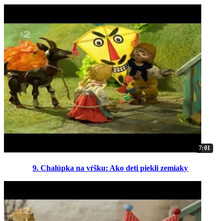
7:01
9. Chalúpka na vŕšku: Ako deti piekli zemiaky