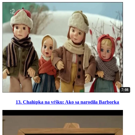
7:08
13. Chalúpka na vŕšku: Ako sa narodila Barborka