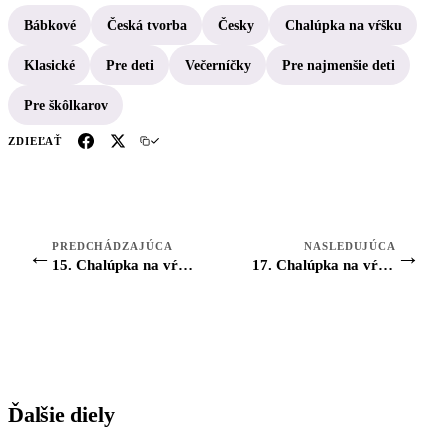
Bábkové
Česká tvorba
Česky
Chalúpka na vŕšku
Klasické
Pre deti
Večerníčky
Pre najmenšie deti
Pre škôlkarov
ZDIEĽAŤ
PREDCHÁDZAJÚCA
NASLEDUJÚCA
←
→
15. Chalúpka na vŕšku: Ako sa lodičky z kôry potopili
17. Chalúpka na vŕšku: Ako to bývalo počas žatvy
Ďalšie diely