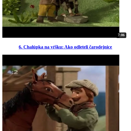
7:06
6. Chalúpka na vŕšku: Ako odleteli čarodejnice