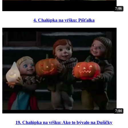
7:06
4. Chalúpka na vŕšku: Píšťalka
7:04
19. Chalúpka na vŕšku: Ako to bývalo na Dušičky