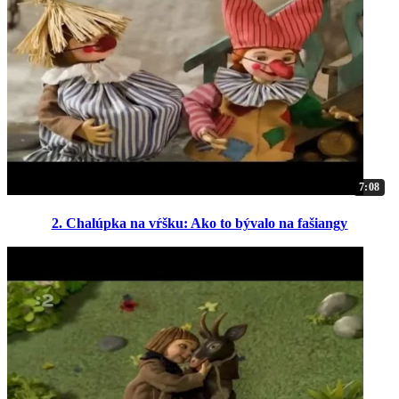
7:08
2. Chalúpka na vŕšku: Ako to bývalo na fašiangy