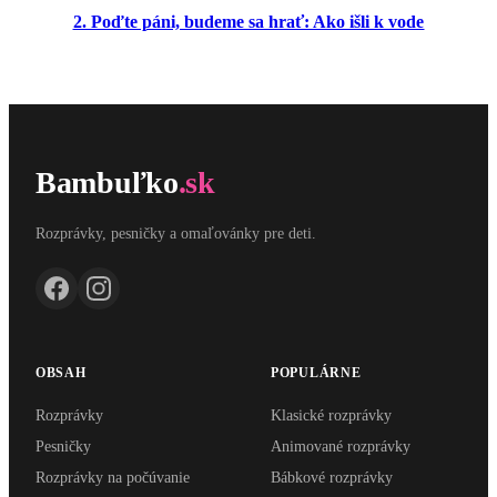
2. Poďte páni, budeme sa hrať: Ako išli k vode
Bambuľko
.sk
Rozprávky, pesničky a omaľovánky pre deti.
OBSAH
POPULÁRNE
Rozprávky
Klasické rozprávky
Pesničky
Animované rozprávky
Rozprávky na počúvanie
Bábkové rozprávky