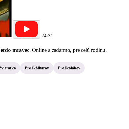
24:31
erdo mravec
. Online a zadarmo, pre celú rodinu.
Zvieratká
Pre škôlkarov
Pre školákov