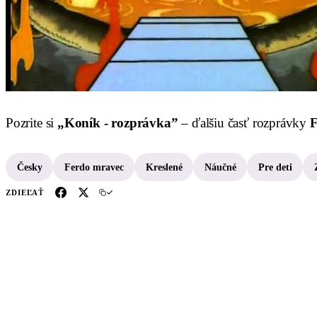
Pozrite si
„Koník - rozprávka”
– ďalšiu časť rozprávky
F
Česky
Ferdo mravec
Kreslené
Náučné
Pre deti
ZDIEĽAŤ