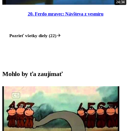
24:34
20. Ferdo mravec: Návšteva z vesmíru
Pozrieť všetky diely (22)
Mohlo by ťa zaujímať