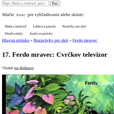
Esc
Stlačte
pre vyhľadávanie alebo skúste:
Enter
Máša a medveď
Labková patrola
Pesničky pre deti
Omaľovánky
Audio rozprávky
Hlavná stránka
»
Rozprávky pre deti
»
Ferdo mravec
17. Ferdo mravec: Cvrčkov televízor
Vhodné
pre škôlkarov