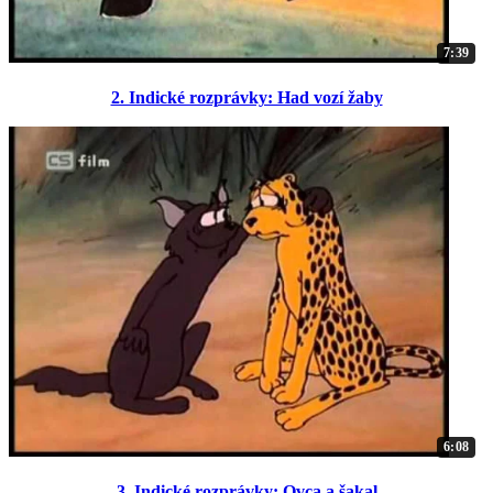
7:39
2. Indické rozprávky: Had vozí žaby
6:08
3. Indické rozprávky: Ovca a šakal