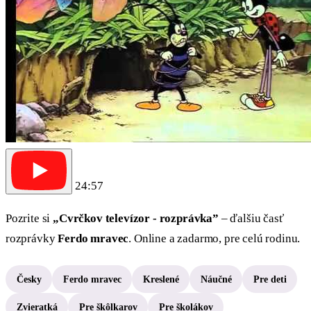
24:57
Pozrite si
„Cvrčkov televízor - rozprávka”
– ďalšiu časť
rozprávky
Ferdo mravec
. Online a zadarmo, pre celú rodinu.
Česky
Ferdo mravec
Kreslené
Náučné
Pre deti
Zvieratká
Pre škôlkarov
Pre školákov