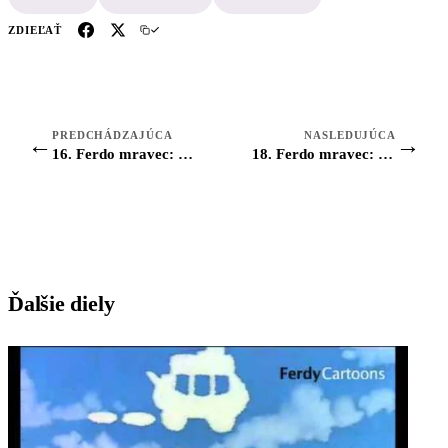
ZDIEĽAŤ
PREDCHÁDZAJÚCA
NASLEDUJÚCA
←
→
16. Ferdo mravec: Sluha u potápnice
18. Ferdo mravec: Pytlíkov divoký sen
Ďalšie diely