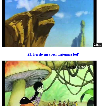
24:11
23. Ferdo mravec: Tajomná loď