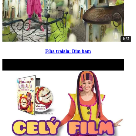
1:37
Fíha tralala: Bim bam