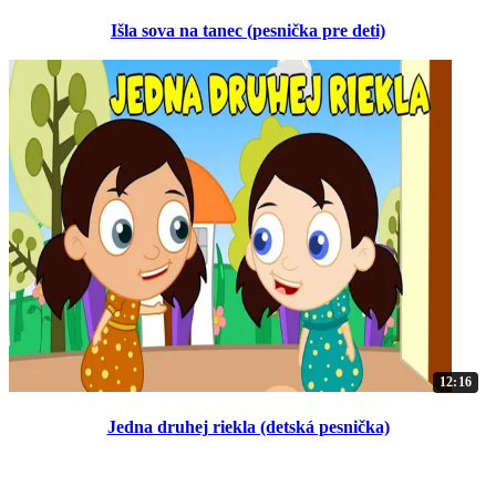
Išla sova na tanec (pesnička pre deti)
12:16
Jedna druhej riekla (detská pesnička)