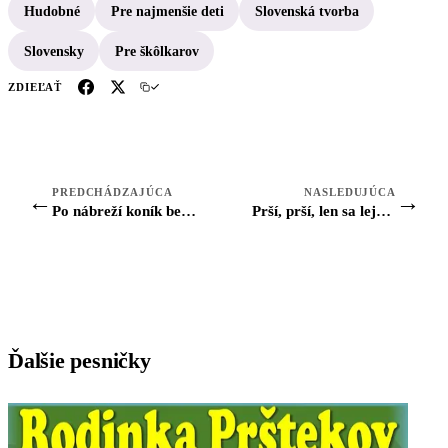
Hudobné
Pre najmenšie deti
Slovenská tvorba
Slovensky
Pre škôlkarov
ZDIEĽAŤ
PREDCHÁDZAJÚCA
NASLEDUJÚCA
←
→
Po nábreží koník beží (pesnička)
Prší, prší, len sa leje (pesnička pre deti)
Ďalšie pesničky