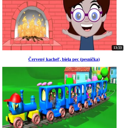
13:53
Červený kacheľ, biela pec (pesnička)