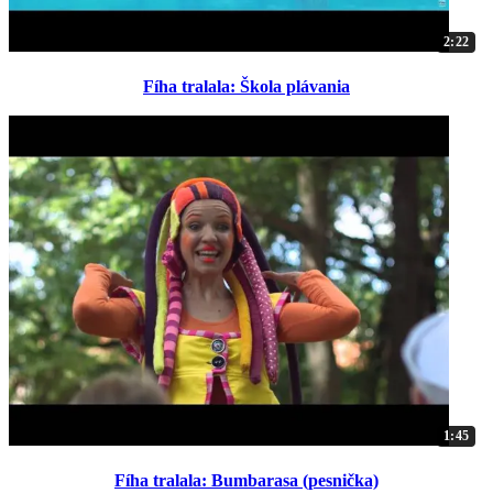
2:22
Fíha tralala: Škola plávania
1:45
Fíha tralala: Bumbarasa (pesnička)