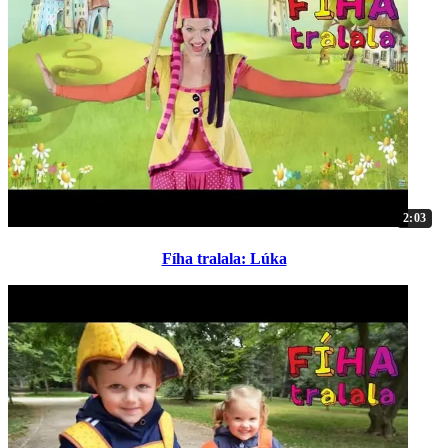
2:03
Fíha tralala: Lúka