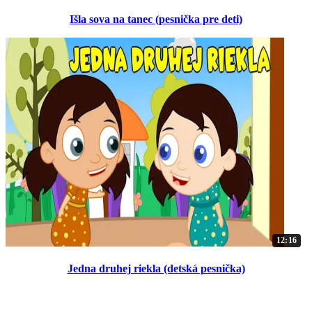
Išla sova na tanec (pesnička pre deti)
12:16
Jedna druhej riekla (detská pesnička)