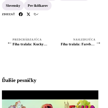
Slovensky
Pre škôlkarov
ZDIEĽAŤ
PREDCHÁDZAJÚCA
NASLEDUJÚCA
←
→
Fíha tralala: Kucky kucky
Fíha tralala: Farebný vláčik
Ďalšie pesničky