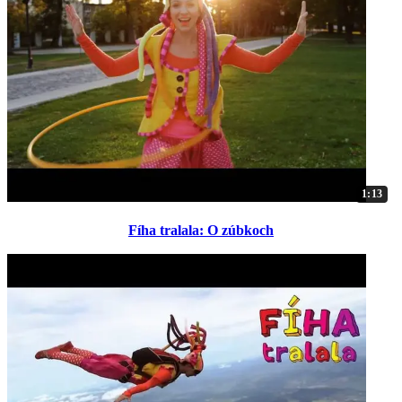
1:13
Fíha tralala: O zúbkoch