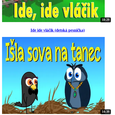
18:29
Ide ide vláčik (detská pesnička)
14:39