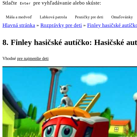
Stlačte
pre vyhľadávanie alebo skúste:
Enter
Máša a medveď
Labková patrola
Pesničky pre deti
Omaľovánky
Hlavná stránka
»
Rozprávky pre deti
»
Finley hasičské autíčk
8. Finley hasičské autíčko: Hasičské au
Vhodné
pre najmenšie deti