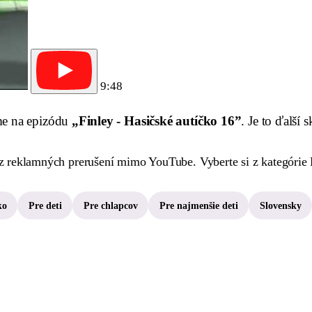
9:48
me na epizódu
„Finley - Hasičské autíčko 16”
. Je to ďalší 
reklamných prerušení mimo YouTube. Vyberte si z kategórie Fin
ko
Pre deti
Pre chlapcov
Pre najmenšie deti
Slovensky