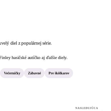
skvelý diel z populárnej série.
ley hasičské autíčko aj ďalšie diely.
Večerníčky
Zábavné
Pre škôlkarov
NASLEDUJÚCA
→