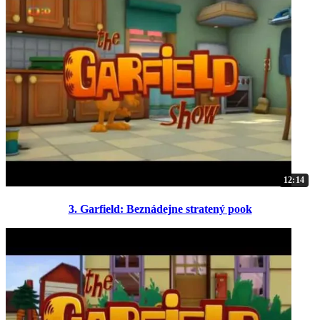
12:14
3. Garfield: Beznádejne stratený pook