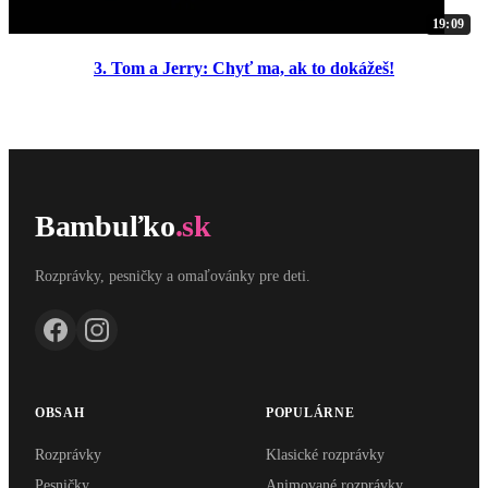
19:09
3. Tom a Jerry: Chyť ma, ak to dokážeš!
Bambuľko
.sk
Rozprávky, pesničky a omaľovánky pre deti.
OBSAH
POPULÁRNE
Rozprávky
Klasické rozprávky
Pesničky
Animované rozprávky