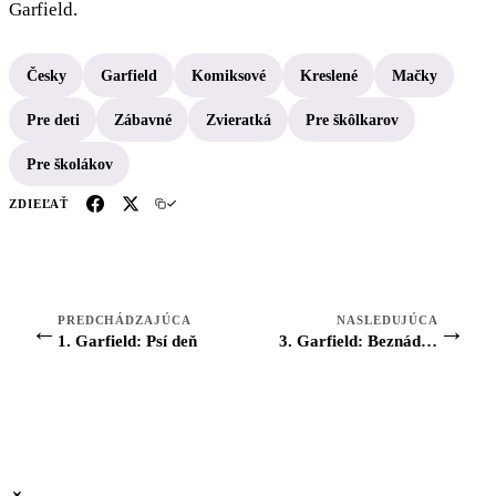
Garfield.
Česky
Garfield
Komiksové
Kreslené
Mačky
Pre deti
Zábavné
Zvieratká
Pre škôlkarov
Pre školákov
ZDIEĽAŤ
PREDCHÁDZAJÚCA
NASLEDUJÚCA
←
→
1. Garfield: Psí deň
3. Garfield: Beznádejne stratený pook