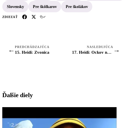
Slovensky
Pre škôlkarov
Pre školákov
ZDIEĽAŤ
PREDCHÁDZAJÚCA
NASLEDUJÚCA
←
→
15. Heidi: Zvonica
17. Heidi: Ockov návrat
Ďalšie diely