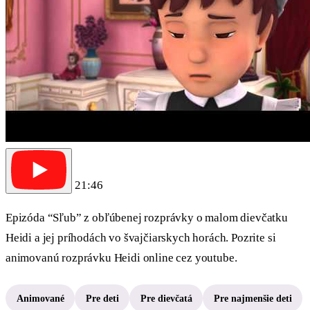
21:46
Epizóda “Sľub” z obľúbenej rozprávky o malom dievčatku
Heidi a jej príhodách vo švajčiarskych horách. Pozrite si
animovanú rozprávku Heidi online cez youtube.
Animované
Pre deti
Pre dievčatá
Pre najmenšie deti