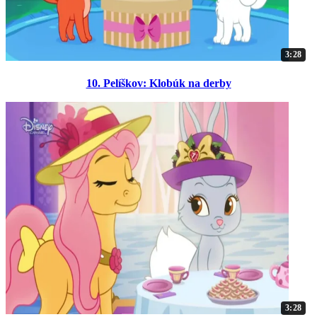
3:28
10. Pelíškov: Klobúk na derby
3:28