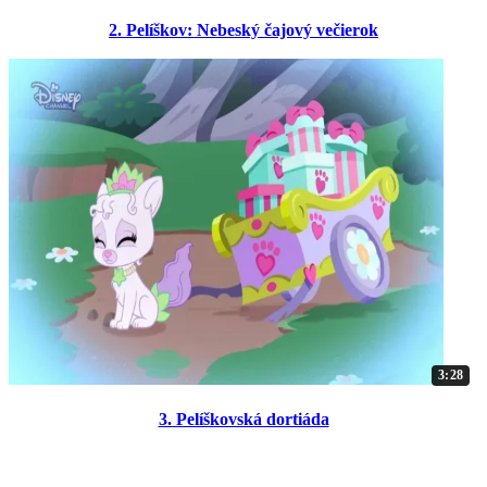
2. Pelíškov: Nebeský čajový večierok
3:28
3. Pelíškovská dortiáda