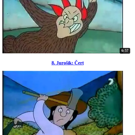
6:57
8. Jurošík: Čert