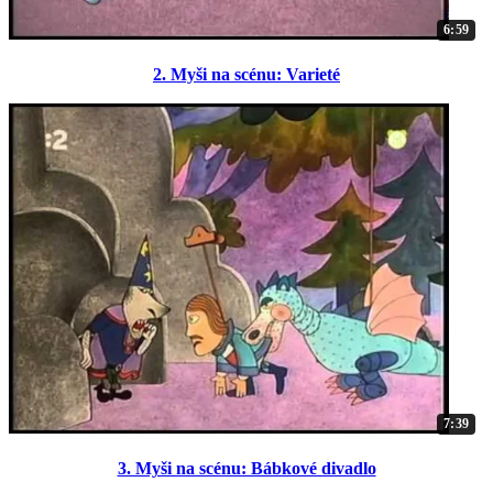
6:59
2. Myši na scénu: Varieté
7:39
3. Myši na scénu: Bábkové divadlo