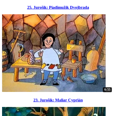
25. Jurošík: Piadimužík Dvojbrada
6:55
23. Jurošík: Maliar Cyprián