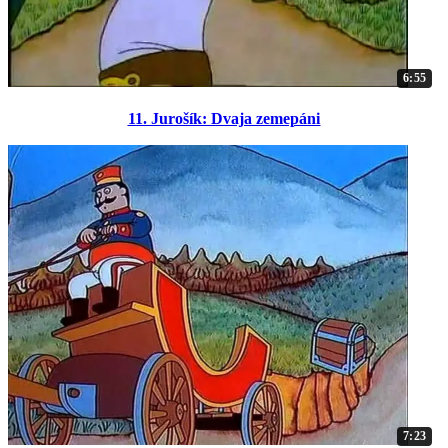
6:55
11. Jurošík: Dvaja zemepáni
7:23