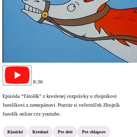
8:36
Epizóda “Tátošík” z kreslenej rozprávky o zbojníkovi
Jurošíkovi a zemepánovi. Pozrite si večerníček Zbojník
Jurošík online cez youtube.
Klasické
Kreslené
Pre deti
Pre chlapcov