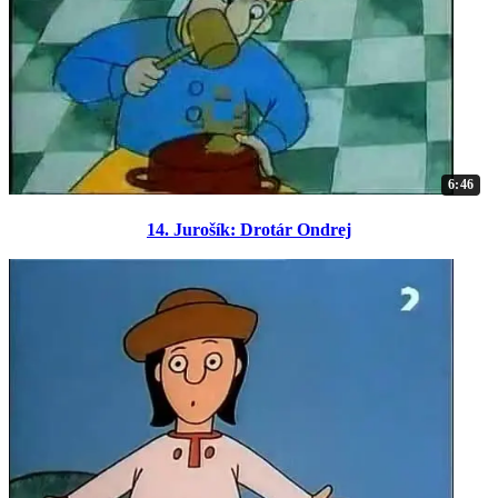
6:46
14. Jurošík: Drotár Ondrej