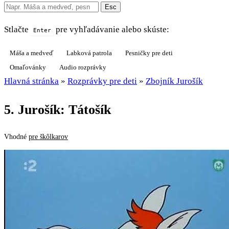
Esc
Stlačte
pre vyhľadávanie alebo skúste:
Enter
Máša a medveď
Labková patrola
Pesničky pre deti
Omaľovánky
Audio rozprávky
Hlavná stránka
»
Rozprávky pre deti
»
Zbojník Jurošík
5. Jurošík: Tátošík
Vhodné
pre škôlkarov