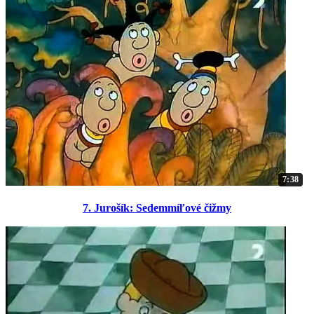
7:38
7. Jurošík: Sedemmíľové čižmy