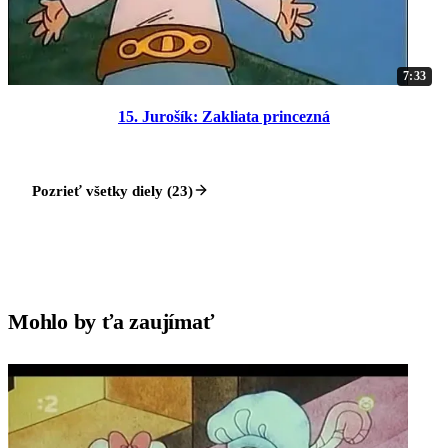
7:33
15. Jurošík: Zakliata princezná
Pozrieť všetky diely (23)
Mohlo by ťa zaujímať