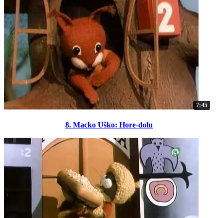
7:45
8. Macko Uško: Hore-dolu