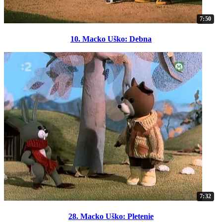
7:50
10. Macko Uško: Debna
7:32
28. Macko Uško: Pletenie