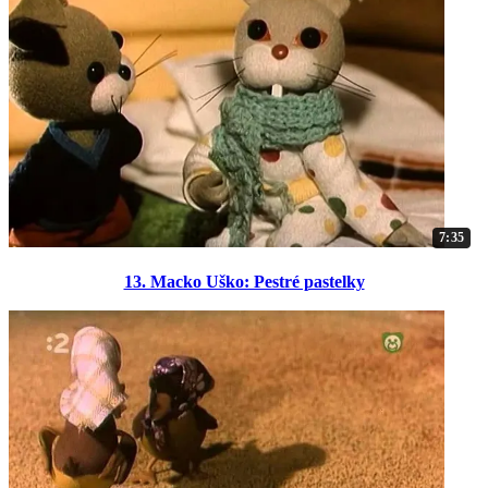
7:35
13. Macko Uško: Pestré pastelky