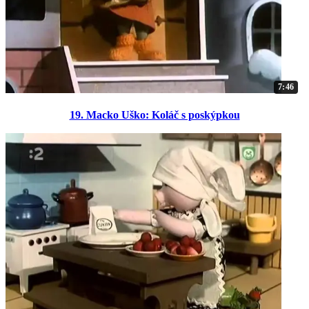
7:46
19. Macko Uško: Koláč s poskýpkou