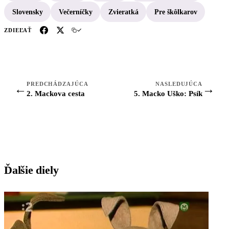
Slovensky
Večerníčky
Zvieratká
Pre škôlkarov
ZDIEĽAŤ
PREDCHÁDZAJÚCA
NASLEDUJÚCA
←
→
2. Mackova cesta
5. Macko Uško: Psík
Ďalšie diely