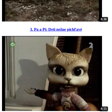
8:38
3. Pa a Pi: Deti nežne pichľavé
8:53