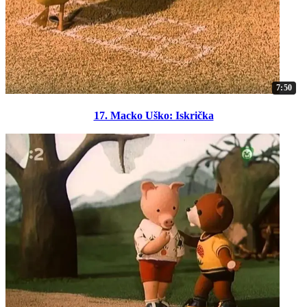
7:50
17. Macko Uško: Iskrička