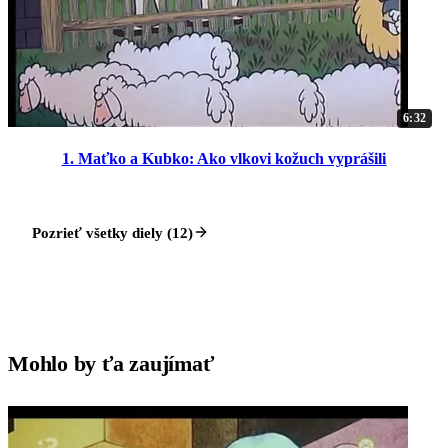
6:32
1. Maťko a Kubko: Ako vlkovi kožuch vyprášili
Pozrieť všetky diely (12)
Mohlo by ťa zaujímať