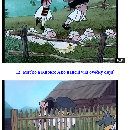
6:34
12. Maťko a Kubko: Ako naučili vílu ovečky dojiť