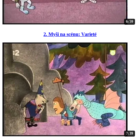
6:59
2. Myši na scénu: Varieté
7:39