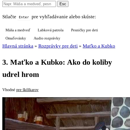
Esc
Stlačte
pre vyhľadávanie alebo skúste:
Enter
Máša a medveď
Labková patrola
Pesničky pre deti
Omaľovánky
Audio rozprávky
Hlavná stránka
»
Rozprávky pre deti
»
Maťko a Kubko
3. Maťko a Kubko: Ako do koliby
udrel hrom
Vhodné
pre škôlkarov