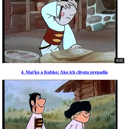
4:15
4. Maťko a Kubko: Ako ich clivota prepadla