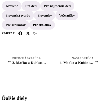
Kreslené
Pre deti
Pre najmenšie deti
Slovenská tvorba
Slovensky
Večerníčky
Pre škôlkarov
Pre školákov
ZDIEĽAŤ
PREDCHÁDZAJÚCA
NASLEDUJÚCA
←
→
2. Maťko a Kubko: Ako naučili kukučku kukať
4. Maťko a Kubko: Ako ich clivota prepadla
Ďalšie diely