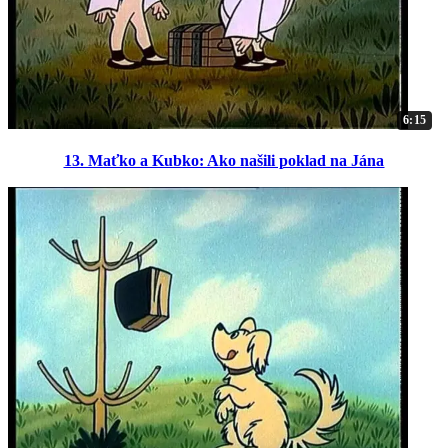
6:15
13. Maťko a Kubko: Ako našili poklad na Jána