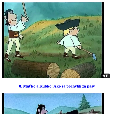
6:43
8. Maťko a Kubko: Ako sa pochytili za pasy