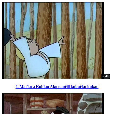
6:40
2. Maťko a Kubko: Ako naučili kukučku kukať