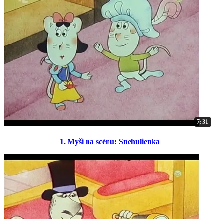
7:31
1. Myši na scénu: Snehulienka