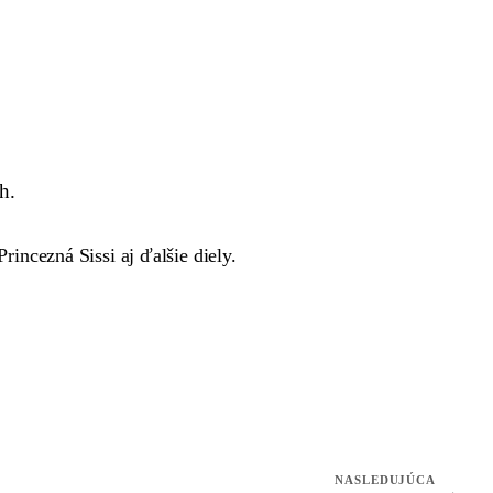
h.
ncezná Sissi aj ďalšie diely.
NASLEDUJÚCA
→