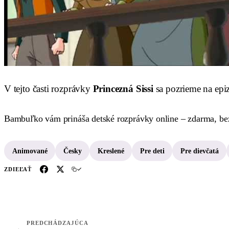
V tejto časti rozprávky
Princezná Sissi
sa pozrieme na ep
Bambuľko vám prináša detské rozprávky online – zdarma, bez 
Animované
Česky
Kreslené
Pre deti
Pre dievčatá
ZDIEĽAŤ
PREDCHÁDZAJÚCA
←