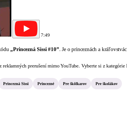
7:49
izódu
„Princezná Sissi #10”
. Je o princeznách a kráľovstvác
reklamných prerušení mimo YouTube. Vyberte si z kategórie Pri
Princezná Sissi
Princezné
Pre škôlkarov
Pre školákov