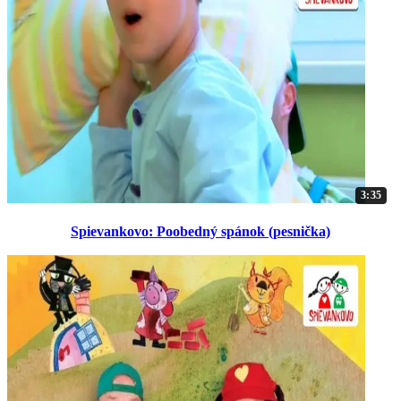
3:35
Spievankovo: Poobedný spánok (pesnička)