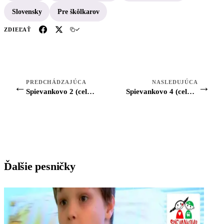
Slovensky
Pre škôlkarov
ZDIEĽAŤ
PREDCHÁDZAJÚCA
NASLEDUJÚCA
←
→
Spievankovo 2 (celý film)
Spievankovo 4 (celý film)
Ďalšie pesničky