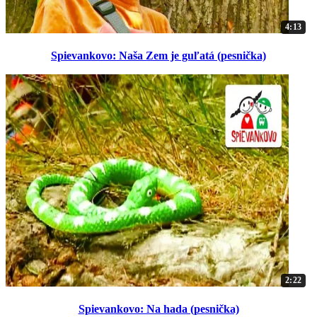
4:13
Spievankovo: Naša Zem je guľatá (pesnička)
2:22
Spievankovo: Na hada (pesnička)