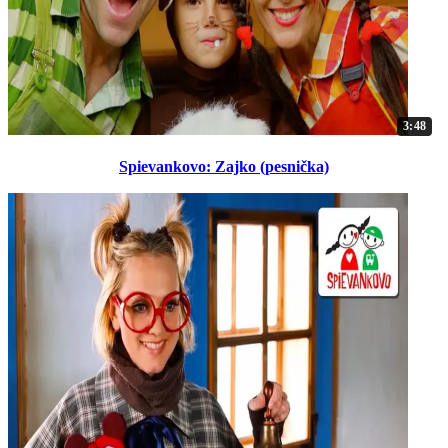
3:48
Spievankovo: Zajko (pesnička)