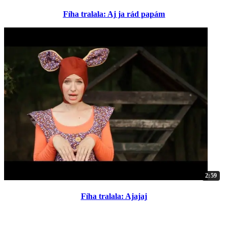
Fíha tralala: Aj ja rád papám
2:59
Fíha tralala: Ajajaj