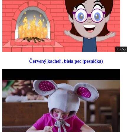
13:53
Červený kacheľ, biela pec (pesnička)