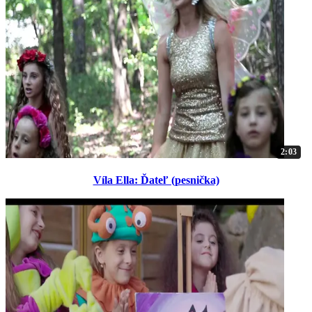
2:03
Víla Ella: Ďateľ (pesnička)