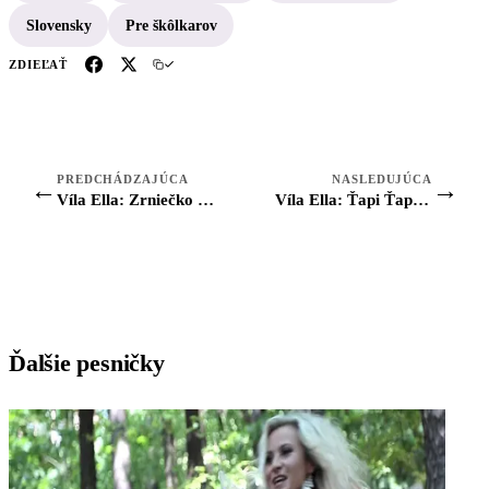
Slovensky
Pre škôlkarov
ZDIEĽAŤ
PREDCHÁDZAJÚCA
NASLEDUJÚCA
←
→
Víla Ella: Zrniečko (pesnička)
Víla Ella: Ťapi Ťapi (pesnička)
Ďalšie pesničky