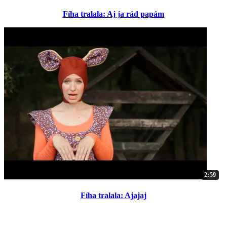
Fíha tralala: Aj ja rád papám
2:59
Fíha tralala: Ajajaj