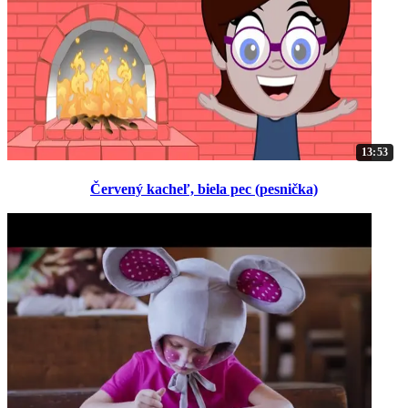
13:53
Červený kacheľ, biela pec (pesnička)