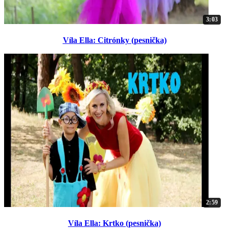
3:03
Víla Ella: Citrónky (pesnička)
2:59
Víla Ella: Krtko (pesnička)