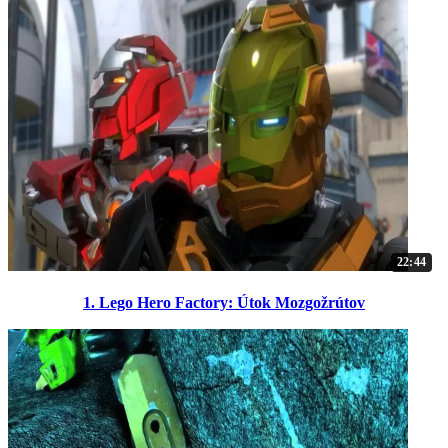
22:44
1. Lego Hero Factory: Útok Mozgožrútov