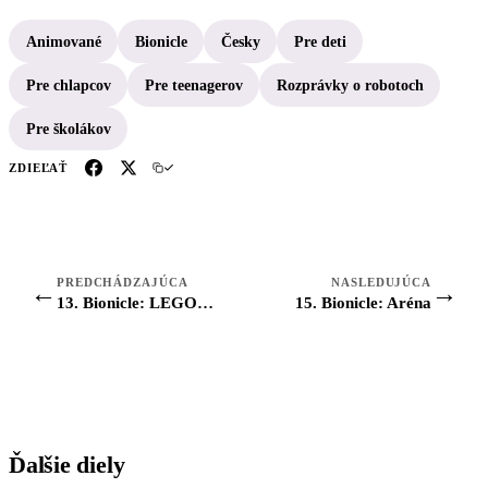
Animované
Bionicle
Česky
Pre deti
Pre chlapcov
Pre teenagerov
Rozprávky o robotoch
Pre školákov
ZDIEĽAŤ
PREDCHÁDZAJÚCA
NASLEDUJÚCA
←
→
13. Bionicle: LEGO BIONICLE - Prolog: Legenda začiná
15. Bionicle: Aréna
Ďalšie diely