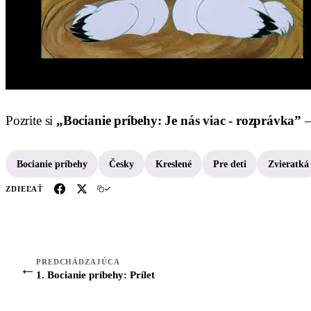
Pozrite si
„Bocianie príbehy: Je nás viac - rozprávka”
–
Bocianie príbehy
Česky
Kreslené
Pre deti
Zvieratká
ZDIEĽAŤ
PREDCHÁDZAJÚCA
←
1. Bocianie príbehy: Prílet