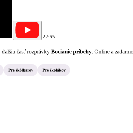
22:55
 ďalšiu časť rozprávky
Bocianie príbehy
. Online a zadarmo
Pre škôlkarov
Pre školákov