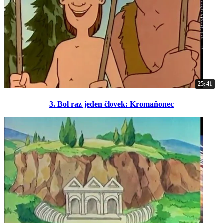
25:41
3. Bol raz jeden človek: Kromaňonec