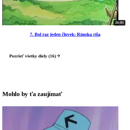
26:03
7. Bol raz jeden človek: Rímska ríša
Pozrieť všetky diely (16)
Mohlo by ťa zaujímať