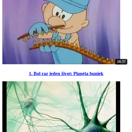
24:57
1. Bol raz jeden život: Planéta buniek