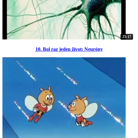
25:17
10. Bol raz jeden život: Neuróny