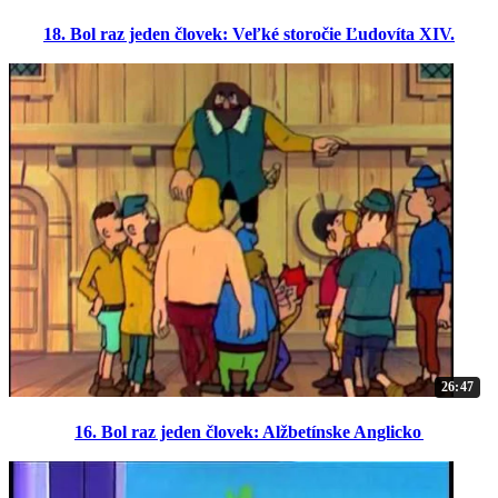
18. Bol raz jeden človek: Veľké storočie Ľudovíta XIV.
26:47
16. Bol raz jeden človek: Alžbetínske Anglicko