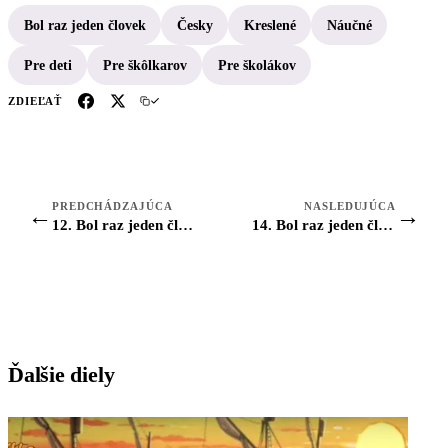
Bol raz jeden človek
Česky
Kreslené
Náučné
Pre deti
Pre škôlkarov
Pre školákov
ZDIEĽAŤ
PREDCHÁDZAJÚCA
NASLEDUJÚCA
←
→
12. Bol raz jeden človek: Marco Polo
14. Bol raz jeden človek: Renesancia
Ďalšie diely