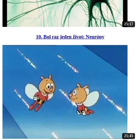
25:17
10. Bol raz jeden život: Neuróny
25:45