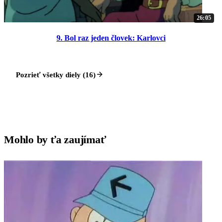
26:05
9. Bol raz jeden človek: Karlovci
Pozrieť všetky diely (16)
Mohlo by ťa zaujímať