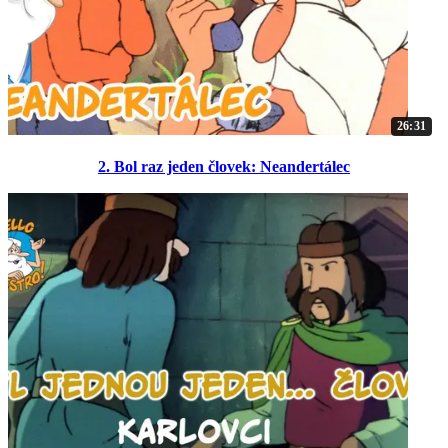
26:31
2. Bol raz jeden človek: Neandertálec