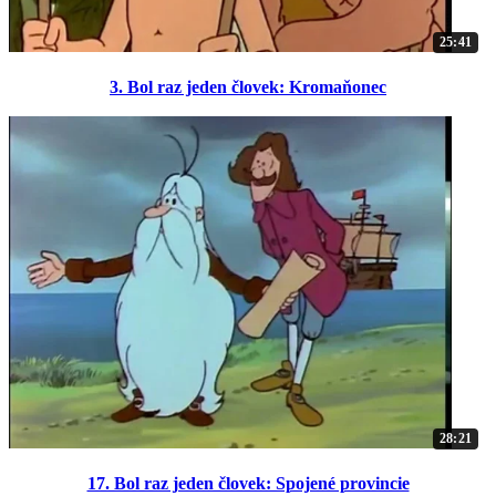
25:41
3. Bol raz jeden človek: Kromaňonec
28:21
17. Bol raz jeden človek: Spojené provincie