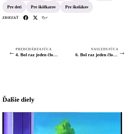
Pre deti
Pre škôlkarov
Pre školákov
ZDIEĽAŤ
PREDCHÁDZAJÚCA
NASLEDUJÚCA
←
→
4. Bol raz jeden človek: Úrodné údolia
6. Bol raz jeden človek: Periklova doba
Ďalšie diely