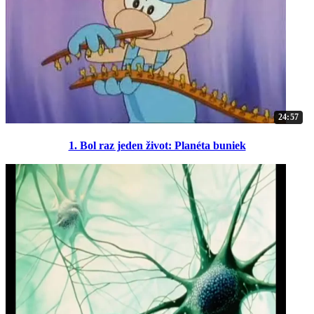
24:57
1. Bol raz jeden život: Planéta buniek