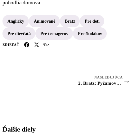
pohodlia domova.
Anglicky
Animované
Bratz
Pre deti
Pre dievčatá
Pre teenagerov
Pre školákov
ZDIEĽAŤ
NASLEDUJÚCA
→
2. Bratz: Pyžamová party
Ďalšie diely