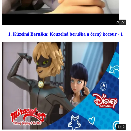
21:22
1. Kúzelná Beruška: Kouzelná beruška a černý kocour - 1
1:12