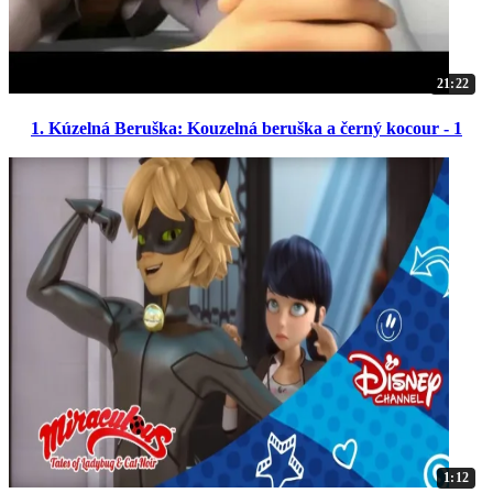
21:22
1. Kúzelná Beruška: Kouzelná beruška a černý kocour - 1
1:12