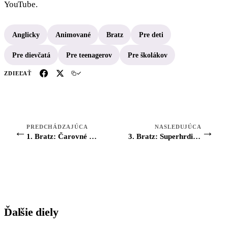
YouTube.
Anglicky
Animované
Bratz
Pre deti
Pre dievčatá
Pre teenagerov
Pre školákov
ZDIEĽAŤ
PREDCHÁDZAJÚCA
NASLEDUJÚCA
←
→
1. Bratz: Čarovné krídla
3. Bratz: Superhrdinky
Ďalšie diely