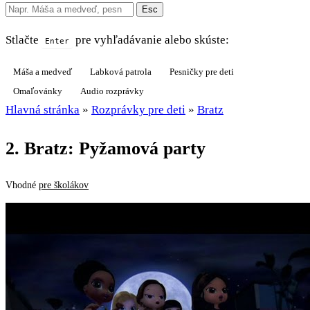
Esc
Stlačte
pre vyhľadávanie alebo skúste:
Enter
Máša a medveď
Labková patrola
Pesničky pre deti
Omaľovánky
Audio rozprávky
Hlavná stránka
»
Rozprávky pre deti
»
Bratz
2. Bratz: Pyžamová party
Vhodné
pre školákov