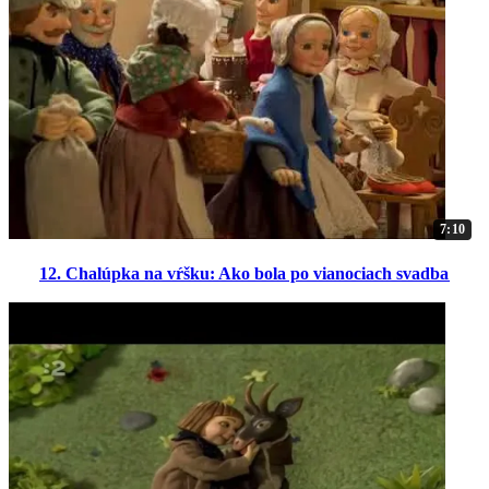
7:10
12. Chalúpka na vŕšku: Ako bola po vianociach svadba