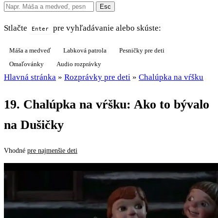
Esc
Stlačte
pre vyhľadávanie alebo skúste:
Enter
Máša a medveď
Labková patrola
Pesničky pre deti
Omaľovánky
Audio rozprávky
Hlavná stránka
»
Rozprávky pre deti
»
Chalúpka na vŕšku
19. Chalúpka na vŕšku: Ako to bývalo
na Dušičky
Vhodné
pre najmenšie deti