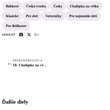
Bábkové
Česká tvorba
Česky
Chalúpka na vŕšku
Klasické
Pre deti
Večerníčky
Pre najmenšie deti
Pre škôlkarov
ZDIEĽAŤ
PREDCHÁDZAJÚCA
←
18. Chalúpka na vŕšku: Ako to bývalo na svätého Václava
Ďalšie diely