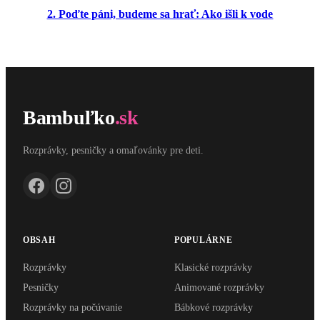
2. Poďte páni, budeme sa hrať: Ako išli k vode
Bambuľko
.sk
Rozprávky, pesničky a omaľovánky pre deti.
OBSAH
POPULÁRNE
Rozprávky
Klasické rozprávky
Pesničky
Animované rozprávky
Rozprávky na počúvanie
Bábkové rozprávky