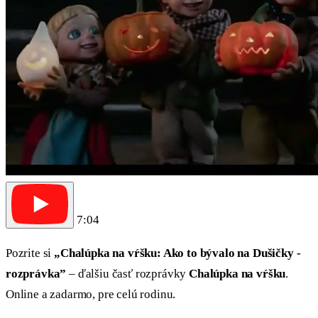
7:04
Pozrite si
„Chalúpka na vŕšku: Ako to bývalo na Dušičky -
rozprávka”
– ďalšiu časť rozprávky
Chalúpka na vŕšku
.
Online a zadarmo, pre celú rodinu.