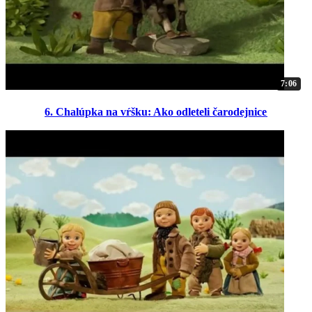
7:06
6. Chalúpka na vŕšku: Ako odleteli čarodejnice