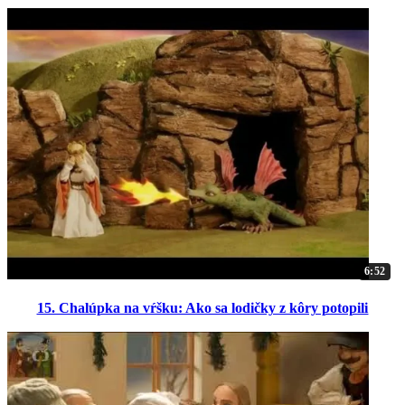
6:52
15. Chalúpka na vŕšku: Ako sa lodičky z kôry potopili