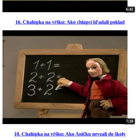
6:41
16. Chalúpka na vŕšku: Ako chlapci hľadali poklad
7:10
10. Chalúpka na vŕšku: Ako Aničku nevzali do školy