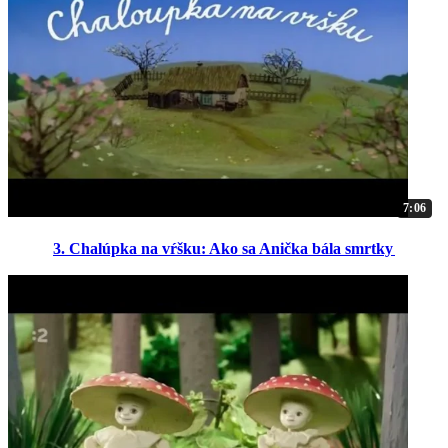
7:06
3. Chalúpka na vŕšku: Ako sa Anička bála smrtky