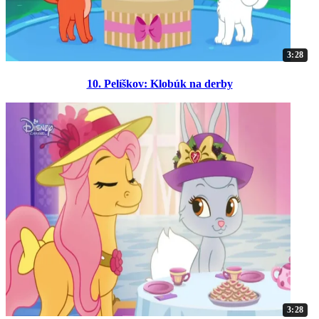
3:28
10. Pelíškov: Klobúk na derby
3:28