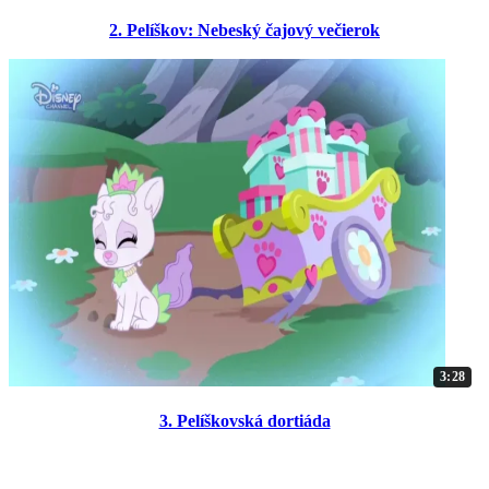
2. Pelíškov: Nebeský čajový večierok
3:28
3. Pelíškovská dortiáda