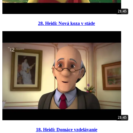
21:45
28. Heidi: Nová koza v stáde
21:45
18. Heidi: Domáce vzdelávanie