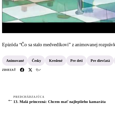
Epizóda “Čo sa stalo medvedíkovi” z animovanej rozprávky
Animované
Česky
Kreslené
Pre deti
Pre dievčatá
ZDIEĽAŤ
PREDCHÁDZAJÚCA
←
13. Malá princezná: Chcem mať najlepšieho kamaráta