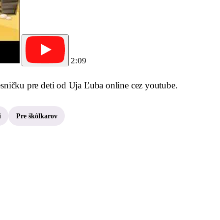
2:09
esničku pre deti od Uja Ľuba online cez youtube.
i
Pre škôlkarov