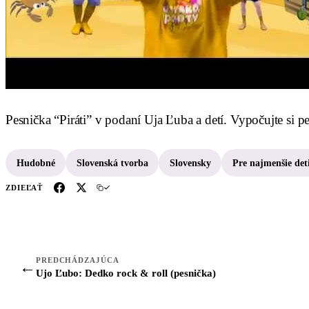
Pesnička “Piráti” v podaní Uja Ľuba a detí. Vypočujte si p
Hudobné
Slovenská tvorba
Slovensky
Pre najmenšie det
ZDIEĽAŤ
PREDCHÁDZAJÚCA
←
Ujo Ľubo: Dedko rock & roll (pesnička)