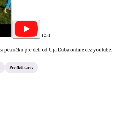
1:53
si pesničku pre deti od Uja Ľuba online cez youtube.
i
Pre škôlkarov