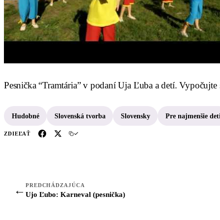
Pesnička “Tramtária” v podaní Uja Ľuba a detí. Vypočujte 
Hudobné
Slovenská tvorba
Slovensky
Pre najmenšie det
ZDIEĽAŤ
PREDCHÁDZAJÚCA
←
Ujo Ľubo: Karneval (pesnička)