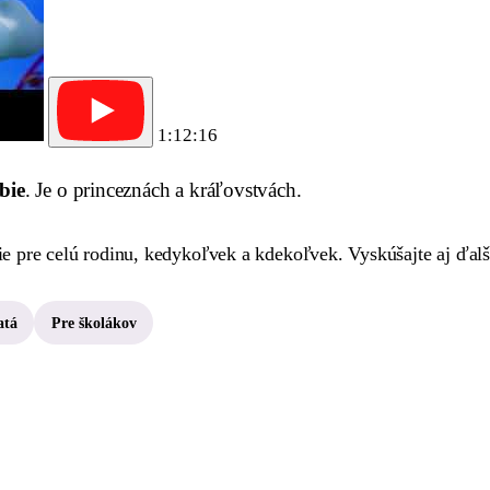
1:12:16
bie
. Je o princeznách a kráľovstvách.
 pre celú rodinu, kedykoľvek a kdekoľvek. Vyskúšajte aj ďalši
atá
Pre školákov