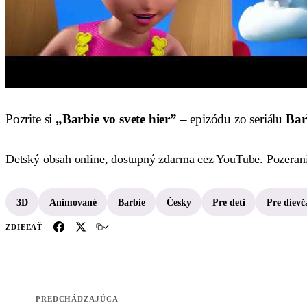
Pozrite si
„Barbie vo svete hier”
– epizódu zo seriálu
Bar
Detský obsah online, dostupný zdarma cez YouTube. Pozeranie
3D
Animované
Barbie
Česky
Pre deti
Pre dievč
ZDIEĽAŤ
PREDCHÁDZAJÚCA
←