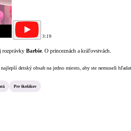
3:19
j rozprávky
Barbie
. O princeznách a kráľovstvách.
ajlepší detský obsah na jedno miesto, aby ste nemuseli hľada
atá
Pre školákov