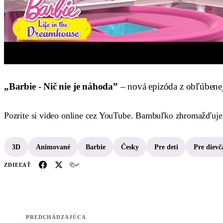
„Barbie - Nič nie je náhoda”
– nová epizóda z obľúbene
Pozrite si video online cez YouTube. Bambuľko zhromažďuje n
3D
Animované
Barbie
Česky
Pre deti
Pre dievč
ZDIEĽAŤ
PREDCHÁDZAJÚCA
←