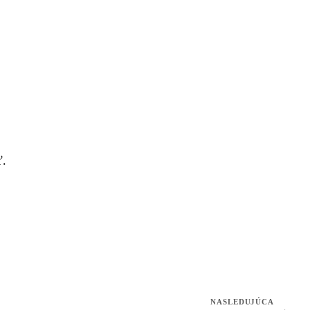
ť.
NASLEDUJÚCA
→