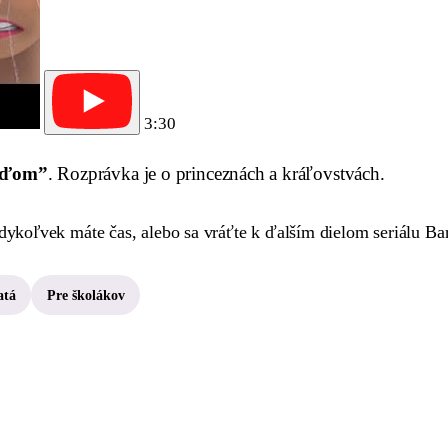
3:30
ažďom”
. Rozprávka je o princeznách a kráľovstvách.
edykoľvek máte čas, alebo sa vráťte k ďalším dielom seriálu Bar
atá
Pre školákov