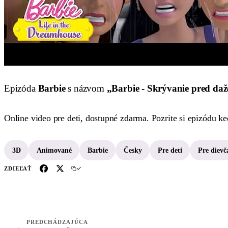
Epizóda
Barbie
s názvom
„Barbie - Skrývanie pred d
Online video pre deti, dostupné zdarma. Pozrite si epizódu k
3D
Animované
Barbie
Česky
Pre deti
Pre dievč
ZDIEĽAŤ
PREDCHÁDZAJÚCA
←